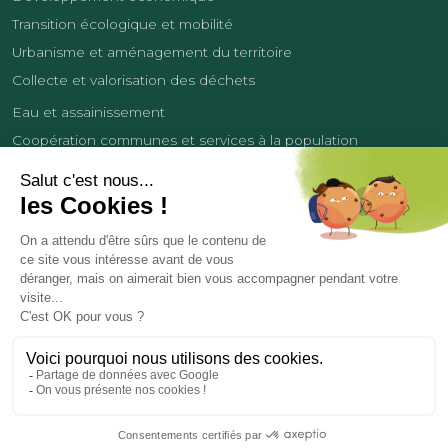
Transition écologique et mobilité
Urbanisme et aménagement du territoire
Collecte et valorisation des déchets
Eau et assainissement
Coopération communes et services à la population
Équipements sportifs
Développement économique
France Services
Contact
Tourisme
Les cookies
Politique de confidentialité
Mentions légales
Demande de données personnelles
Copyright 2026
© COMMUNAUTÉ DE COMMUNES DES LISIÈRES DE L’OISE