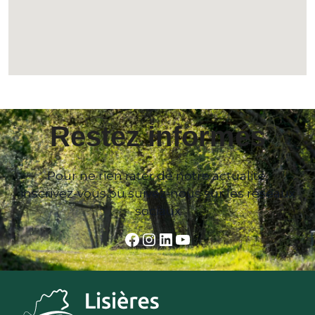
Restez informés
Pour ne rien rater de notre actualité,
inscrivez-vous ou suivez-nous sur les réseaux
sociaux
Facebook
Instagram
LinkedIn
YouTube