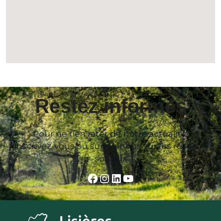
Restez informés
Pour ne rien rater de notre actualité,
inscrivez-vous ou suivez-nous sur les réseaux
sociaux
Facebook
Instagram
LinkedIn
YouTube