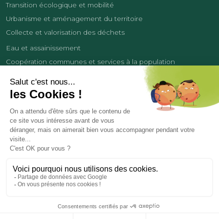
Transition écologique et mobilité
Urbanisme et aménagement du territoire
Collecte et valorisation des déchets
Eau et assainissement
Coopération communes et services à la population
Équipements sportifs
Développement économique
France Services
Contact
Tourisme
Les cookies
Politique de confidentialité
Mentions légales
Demande de données personnelles
Copyright 2026
© COMMUNAUTÉ DE COMMUNES DES LISIÈRES DE L’OISE