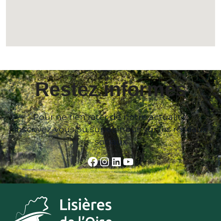
Restez informés
Pour ne rien rater de notre actualité,
inscrivez-vous ou suivez-nous sur les réseaux
sociaux
Facebook
Instagram
LinkedIn
YouTube