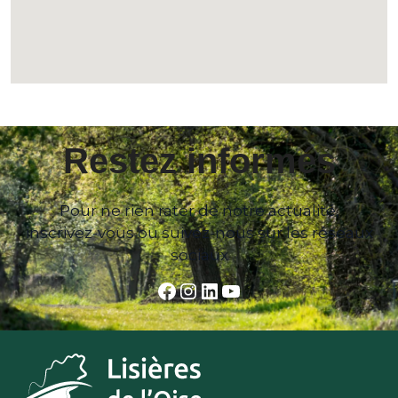
Restez informés
Pour ne rien rater de notre actualité,
inscrivez-vous ou suivez-nous sur les réseaux
sociaux
Facebook
Instagram
LinkedIn
YouTube