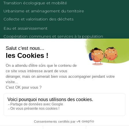
Transition écologique et mobilité
Urbanisme et aménagement du territoire
Collecte et valorisation des déchets
Eau et assainissement
Coopération communes et services à la population
Équipements sportifs
Développement économique
France Services
Contact
Tourisme
Les cookies
Politique de confidentialité
Mentions légales
Demande de données personnelles
Copyright 2026
© COMMUNAUTÉ DE COMMUNES DES LISIÈRES DE L’OISE