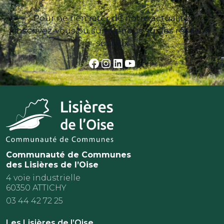
Pour ne rien rater de notre actualité,
inscrivez-vous ou suivez-nous sur les réseaux
sociaux
Facebook
Instagram
LinkedIn
YouTube
Communauté de Communes
des Lisières de l’Oise
4 voie industrielle
60350 ATTICHY
03 44 42 72 25
Les Lisières de l’Oise