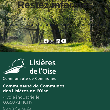
Restez informés
Pour ne rien rater de notre actualité,
inscrivez-vous ou suivez-nous sur les réseaux
sociaux
Facebook
Instagram
LinkedIn
YouTube
Communauté de Communes
des Lisières de l’Oise
4 voie industrielle
60350 ATTICHY
03 44 42 72 25