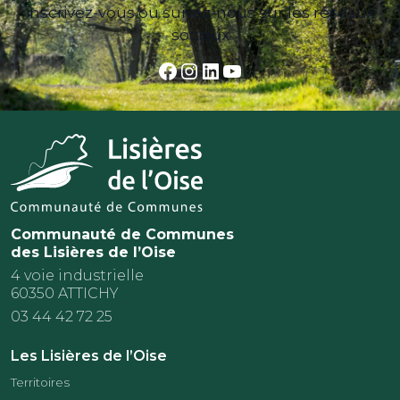
inscrivez-vous ou suivez-nous sur les réseaux
sociaux
Facebook
Instagram
LinkedIn
YouTube
Communauté de Communes
des Lisières de l’Oise
4 voie industrielle
60350 ATTICHY
03 44 42 72 25
Les Lisières de l’Oise
Territoires