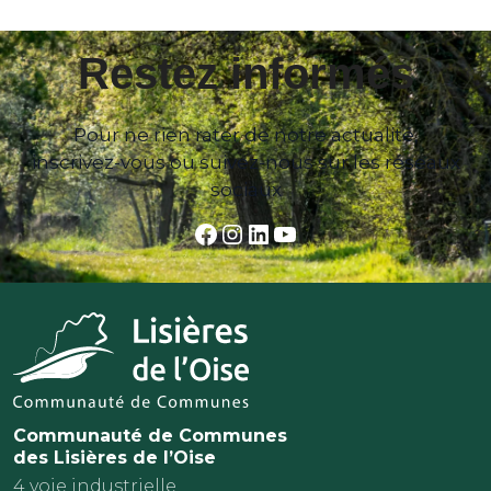
Restez informés
Pour ne rien rater de notre actualité,
inscrivez-vous ou suivez-nous sur les réseaux
sociaux
Facebook
Instagram
LinkedIn
YouTube
Communauté de Communes
des Lisières de l’Oise
4 voie industrielle