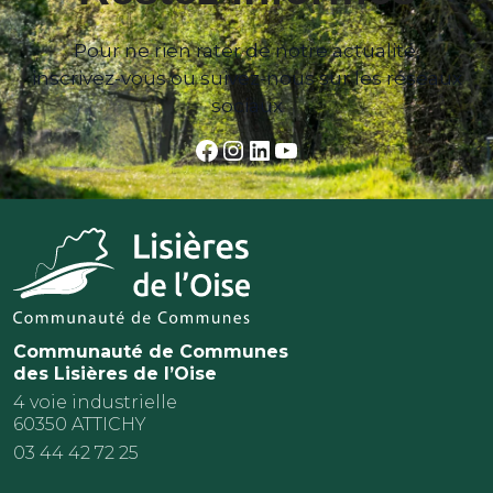
Pour ne rien rater de notre actualité,
inscrivez-vous ou suivez-nous sur les réseaux
sociaux
Facebook
Instagram
LinkedIn
YouTube
Communauté de Communes
des Lisières de l’Oise
4 voie industrielle
60350 ATTICHY
03 44 42 72 25