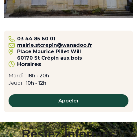
03 44 85 60 01
mairie.stcrepin@wanadoo.fr
Place Maurice Pillet Will
60170 St Crépin aux bois
Horaires
Mardi :
18h - 20h
Jeudi :
10h - 12h
Appeler
Restez informés