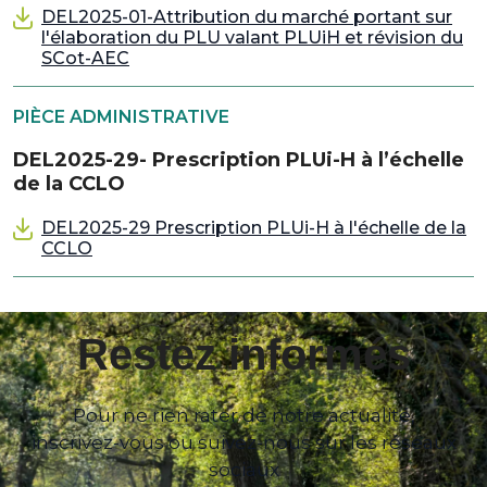
DEL2025-01-Attribution du marché portant sur
l'élaboration du PLU valant PLUiH et révision du
SCot-AEC
PIÈCE ADMINISTRATIVE
DEL2025-29- Prescription PLUi-H à l’échelle
de la CCLO
DEL2025-29 Prescription PLUi-H à l'échelle de la
CCLO
Restez informés
Pour ne rien rater de notre actualité,
inscrivez-vous ou suivez-nous sur les réseaux
sociaux