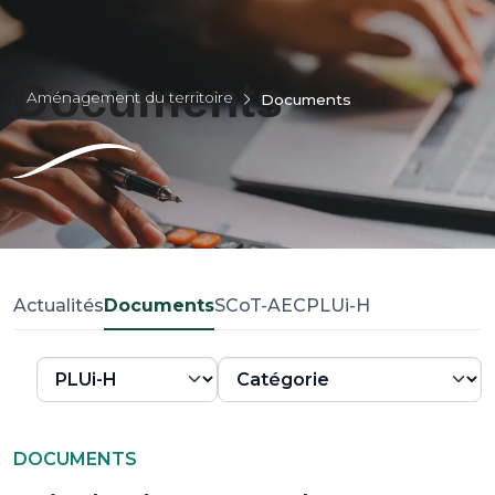
Documents
Aménagement du territoire
Documents
Actualités
Documents
SCoT-AEC
PLUi-H
DOCUMENTS