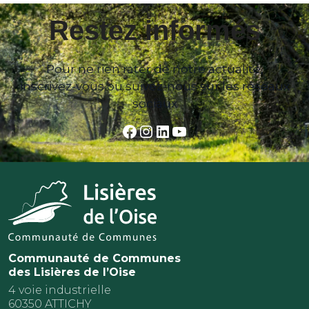
Restez informés
Pour ne rien rater de notre actualité,
inscrivez-vous ou suivez-nous sur les réseaux
sociaux
Facebook
Instagram
LinkedIn
YouTube
Communauté de Communes
des Lisières de l’Oise
4 voie industrielle
60350 ATTICHY